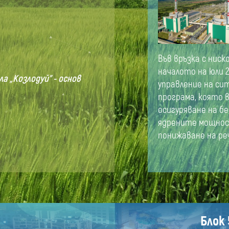
Във връзка с ниск
началото на юли 2
 „Козлодуй” - основ
управление на си
програма, която 
осигуряване на б
ядрените мощнос
понижаване на ре
Блок 