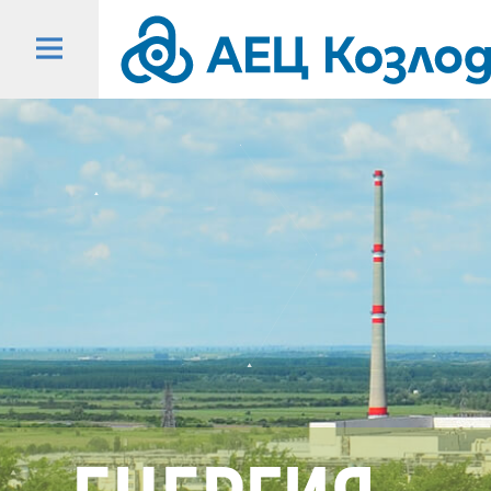
Начало
-
АЕЦ
Козлодуй