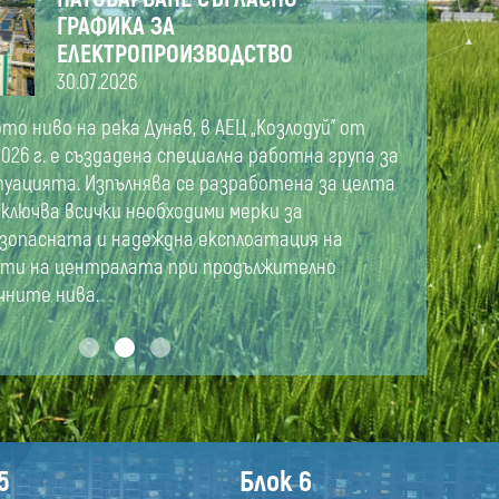
ГРАФИКА ЗА
ЕЛЕКТРОПРОИЗВОДСТВО
30.07.2026
ото ниво на река Дунав, в АЕЦ „Козлодуй” от
026 г. е създадена специална работна група за
туацията. Изпълнява се разработена за целта
включва всички необходими мерки за
езопасната и надеждна експлоатация на
ти на централата при продължително
чните нива.
5
Блок 6