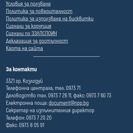
Условия за ползване
Политика за поверителност
Политика за използване на бисквитки
Сигнали за корупция
Сигнали по ЗЗЛПСПОИН
Декларация за достъпност
Карта на сайта
П
За контакти
о
л
3321 гр. Козлодуй
е
Телефонна централа, тел. 0973 71
Деловодство тел. 0973 7 26 11, факс: 0973 7 60 73
Електронна поща:
document@npp.bg
Секретар на изпълнителния директор
Телефон: 0973 7 20 20
Факс: 0973 8 05 91