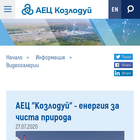
EN
Видеогалерии
Share
twi
Начало
Информация
Видеогалерии
fa
social
lin
media
АЕЦ "Козлодуй" - енергия за
чиста природа
27.07.2020