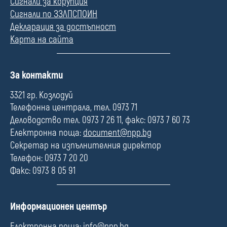
Сигнали за корупция
Сигнали по ЗЗЛПСПОИН
Декларация за достъпност
Карта на сайта
П
За контакти
о
л
3321 гр. Козлодуй
е
Телефонна централа, тел. 0973 71
Деловодство тел. 0973 7 26 11, факс: 0973 7 60 73
Електронна поща:
document@npp.bg
Секретар на изпълнителния директор
Телефон: 0973 7 20 20
Факс: 0973 8 05 91
П
Информационен център
о
л
Електронна поща:
info@npp.bg