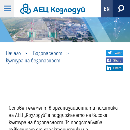
EN
Култура
Share
twi
Начало
Безопасност
Култура на безопасност
fa
social
на
lin
media
безопасност
Основен елемент в организационната политика
на АЕЦ „Козлодуй“ е поддържането на висока
култура на безопасност. Тя представлява
съвкупност от характеристики на