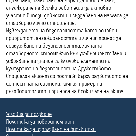
оценяване, планиране на мерки за повишаване,
ангажиране на всички работещи за активно
участие в тези дейности и създаване на нагласа за
отговорно лично отношение.
Извеждането на безопасността като основен
приоритет, ангажираността и личния принос за
осигуряване на безопасността, личната
отговорност, стремежът към усъвършенстване и
усвояване на знания са ключови елементи на
културата на безопасност на Дружеството.
Специален акцент се поставя върху развитието на
ценностната система, личния пример на
ръководителите и приноса на всеки член на екипа.
Условия за ползване
Политика за поверителност
Политика за използване на бисквитки