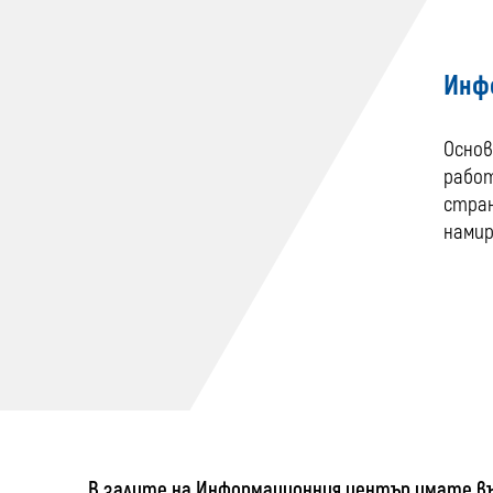
Инф
Основ
работ
стран
намир
В залите на Информационния център имате в