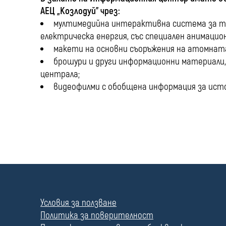
АЕЦ „Козлодуй” чрез:
мултимедийна интерактивна система за те
електрическа енергия, със специален анимаци
макети на основни съоръжения на атомнат
брошури и други информационни материал
централа;
видеофилми с обобщена информация за исто
П
о
л
Условия за ползване
е
Политика за поверителност