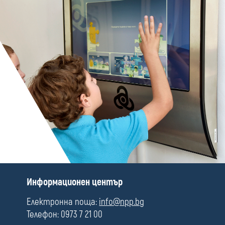
П
Информационен център
о
л
Електронна поща:
info@npp.bg
е
Телефон: 0973 7 21 00