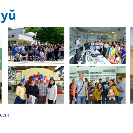
Дейност
ност