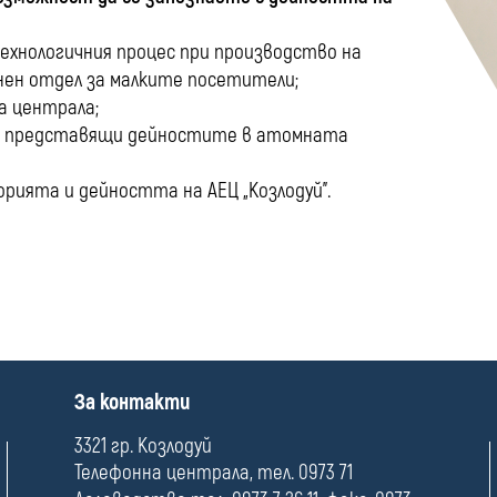
хнологичния процес при производство на
онен отдел за малките посетители;
а централа;
и, представящи дейностите в атомната
рията и дейността на АЕЦ „Козлодуй”.
П
За контакти
о
л
3321 гр. Козлодуй
е
Телефонна централа, тел. 0973 71