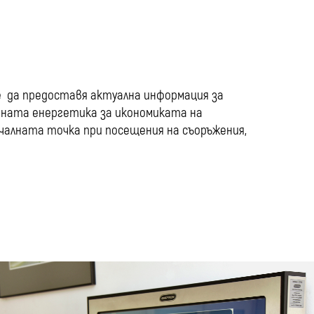
media
е да предоставя актуална информация за
ената енергетика за икономиката на
ачалната точка при посещения на съоръжения,