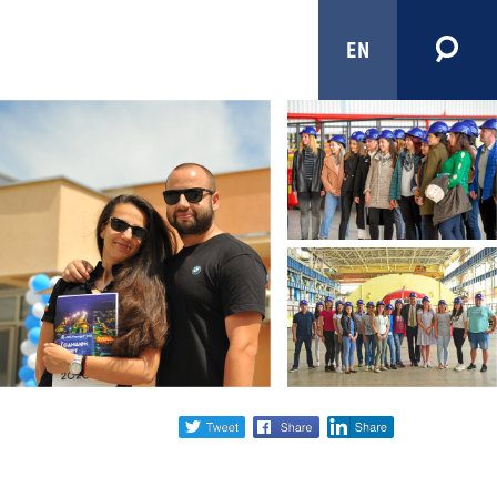
EN
Share
twitter
facebook
linkedin
social