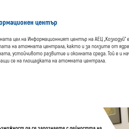
ормационен център
ната цел на Информационният център на АЕЦ „Козлодуй” 
ата на атомната централа, както и за ползите от ядр
ата, устойчивото развитие и околната среда. Той е и н
ащи се на площадката на атомната централа.
ъзможност да се запознаете с дейността на