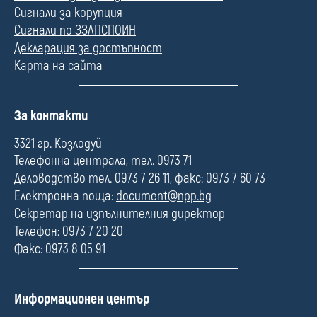
Сигнали за корупция
Сигнали по ЗЗЛПСПОИН
Декларация за достъпност
Карта на сайта
П
За контакти
о
л
3321 гр. Козлодуй
е
Телефонна централа, тел. 0973 71
Деловодство тел. 0973 7 26 11, факс: 0973 7 60 73
Електронна поща:
document@npp.bg
Секретар на изпълнителния директор
Телефон: 0973 7 20 20
Факс: 0973 8 05 91
П
Информационен център
о