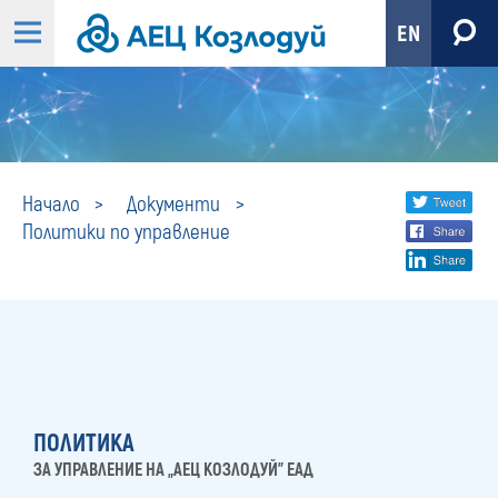
EN
Политики
Share
twi
Начало
Документи
Политики по управление
fa
social
по
lin
media
управление
ПОЛИТИКА
ЗА УПРАВЛЕНИЕ НА „АЕЦ КОЗЛОДУЙ” ЕАД