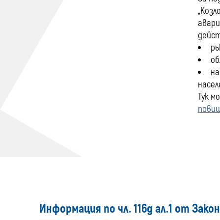
„Козл
авари
дейст
ръ
об
на
насел
Тук м
пови
Информация по чл. 116д ал.1 от Зако