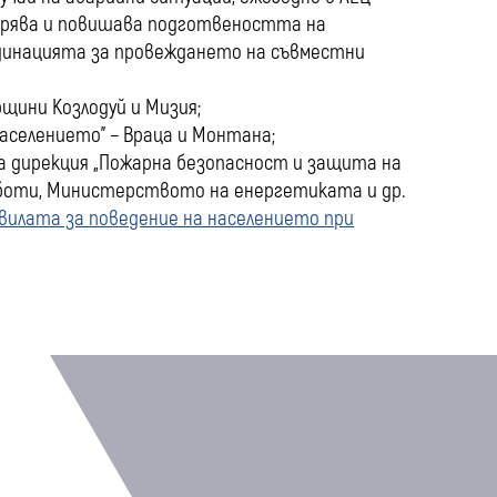
оверява и повишава подготвеността на
рдинацията за провеждането на съвместни
щини Козлодуй и Мизия;
аселението” − Враца и Монтана;
вна дирекция „Пожарна безопасност и защита на
боти, Министерството на енергетиката и др.
вилата за поведение на населението при