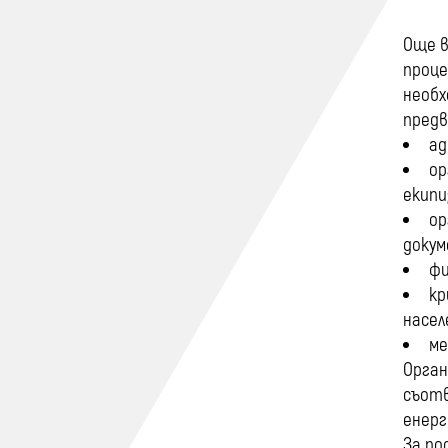
Още в
проце
необх
предв
ад
ор
екипи
ор
докум
фи
кр
насел
ме
Орган
съотв
енерг
За по