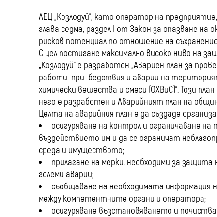
АЕЦ „Козлодуй”, като оператор на предприятие
глава седма, раздел I от Закон за опазване на
рисков потенциал по отношение на съхранение
С цел постигане максимално високо ниво на за
„Козлодуй” е разработен „Авариен план за пр
работи при бедствия и аварии на територията
химически вещества и смеси (ОХВиС)”. Този пла
него е разработен и Аварийният план на общин
Целта на аварийния план е да създаде организ
осигуряване на контрол и ограничаване на 
въздействието им и да се ограничат неблаго
среда и имуществото;
прилагане на мерки, необходими за защита
големи аварии;
съобщаване на необходимата информация н
между компетентните органи и оператора;
осигуряване възстановяването и почиства