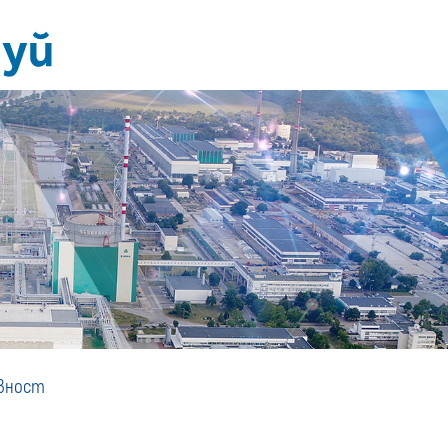
Аварийна
вност
готовност