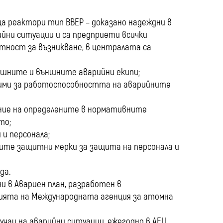
media
ща реактори тип ВВЕР – доказано надеждни в
ийни ситуации и са предприети всички
ятност за възникване, в централата са
шните и външните аварийни екипи;
дими за работоспособността на аварийните
ение на определените в нормативните
то;
 и персонала;
мите защитни мерки за защита на персонала и
да.
 в Авариен план, разработен в
ията на Международната агенция за атомна
учаи на аварийни ситуации, ежегодно в АЕЦ