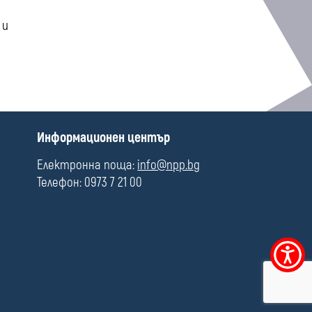
 и
П
Информационен център
о
л
Електронна поща:
info@npp.bg
е
Телефон: 0973 7 21 00
Меню
за
достъпно