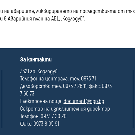
и на авариите, ликвидирането на последствията от тях
в Аварийния план на АЕЦ „Козлодуй”.
П
За контакти
о
л
3321 гр. Козлодуй
е
Телефонна централа, тел. 0973 71
Деловодство тел. 0973 7 26 11, факс: 0973
7 60 73
Електронна поща:
document@npp.bg
Секретар на изпълнителния директор
Телефон: 0973 7 20 20
Факс: 0973 8 05 91