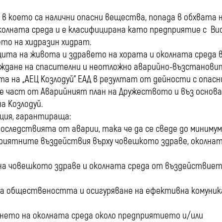
, в което са налични опасни вещества, попада в обхвата 
 околната среда и е класифицирана като предприятие с Ви
то на хидразин хидрат.
щита на живота и здравето на хората и околната среда 
овеждане на спасителни и неотложно аварийно-възстанови
 на „АЕЦ Козлодуй” ЕАД в резултат от дейности с опасн
н е част от Аварийният план на Дружеството и въз основа
а Козлодуй.
ация, гарантираща:
последствията от аварии, така че да се сведе до миниму
приятните въздействия върху човешкото здраве, околна
 на човешкото здраве и околната среда от въздействиет
а обществеността и осигуряване на ефективна комуник
нето на околната среда около предприятието и/или