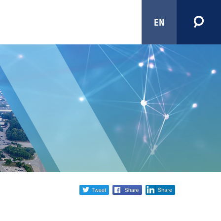
EN
Share
twitter
facebook
linkedin
social