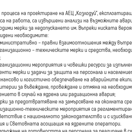
 процеса на проектиране на АЕЦ „Козлодуй”, експлоатира
са на работа, са извършени анализи на възможните авар
одими мерки за недопускането им. Въпреки ниската веро
идени необходимите:
министративно − правни взаимоотношения между вътре
ганизационно − техническите мерки и средства, необхо
;
ганизационни мероприятия и човешки ресурси за изпълн
енти мерки и задачи за защита на персонала и население
нансово и логистично обезпечаване на аварийните екипи
итерии за въвеждане, провеждане и отмяна на необходи
ението в случай на ядрена или радиационна авария;
рки за предотвратяване на замърсяване на околната сре
изационно-техническите мероприятия са регламентирани
етствие с националното законодателство и с изискван
ия и Световната асоциация на ядрените оператори.
ддържане на готовността на персонала за реагиране в сл