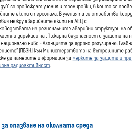
одуй” се провеждат учения и тренировки, в които се пр
йните екипи и персонала. В ученията се отработва коо
вия между аварийните екипи на АЕЦ с:
ководствата на регионалните аварийни структури на об
ластни дирекции на „Пожарна безопасност и защита на н
 национално ниво - Агенцията за ядрено регулиране, Гла
ението” (ПБЗН) към Министерството на вътрешните ра
оже да намерите информация за
мерките за защита и пра
шена радиоактивност
.
н за опазване на околната среда