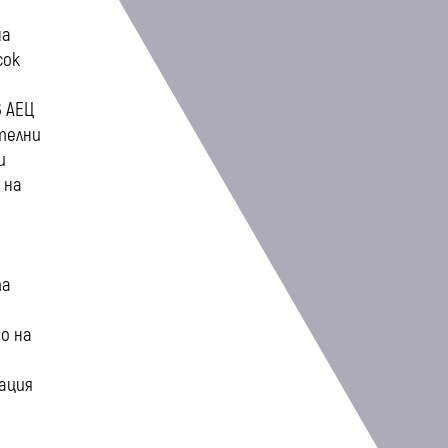
на
сок
в АЕЦ
телни
и
 на
м
та
о на
ация