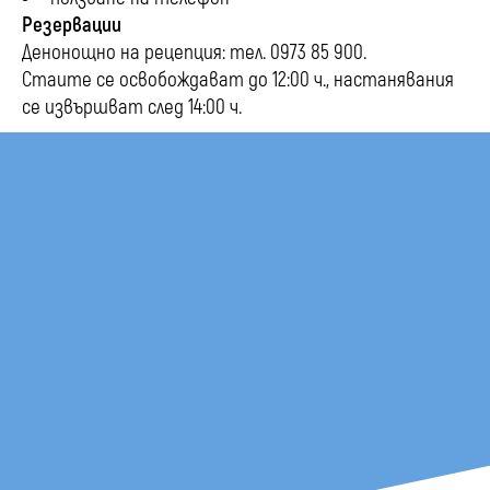
Резервации
Денонощно на рецепция: тел. 0973 85 900.
Стаите се освобождават до 12:00 ч., настанявания
се извършват след 14:00 ч.