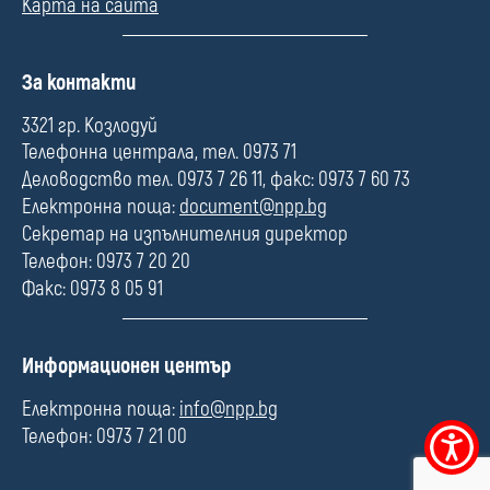
Карта на сайта
П
За контакти
о
л
3321 гр. Козлодуй
е
Телефонна централа, тел. 0973 71
Деловодство тел. 0973 7 26 11, факс: 0973 7 60 73
Електронна поща:
document@npp.bg
Секретар на изпълнителния директор
Телефон: 0973 7 20 20
Факс: 0973 8 05 91
П
Информационен център
о
л
Електронна поща:
info@npp.bg
е
Телефон: 0973 7 21 00
Меню
за
достъпно