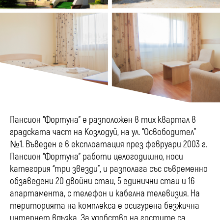
Пансион “Фортуна” е разположен в тих квартал в
градската част на Козлодуй, на ул. “Освободител”
№1. Въведен е в експлоатация през февруари 2003 г.
Пансион “Фортуна” работи целогодишно, носи
категория “три звезди”, и разполага със съвременно
обзаведени 20 двойни стаи, 5 единични стаи и 16
апартамента, с телефон и кабелна телевизия. На
територията на комплекса е осигурена безжична
интернет връзка. За удобство на гостите са