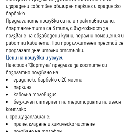
изградени собствен обширен паркинг и градинско
барбекю.
Предлаганите нощувки са на атрактивни цени.
Апартаментите са 6 типа, с възможност за
ползване на обзаведени кухни, перални помещения и
работни кабинети. При продължителен престой се
предлагат значителни отстъпки.
Цени на нощувки и услуги
Пансоион “Фортуна” предлага за гостите си
безплатно ползване на:
градинско барбекю с 20 места
паркинг
кабелна телевизия
безжичен интернет на територията на целия
комплекс
и срещу заплащане:
пране, гладене и химическо чистене
ползване на телефон