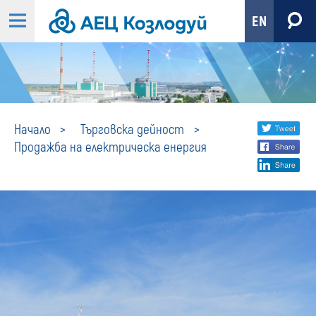
EN
Продажба
Share
twi
Начало
Търговска дейност
Продажба на електрическа енергия
fa
social
на
lin
media
електрическа
енергия