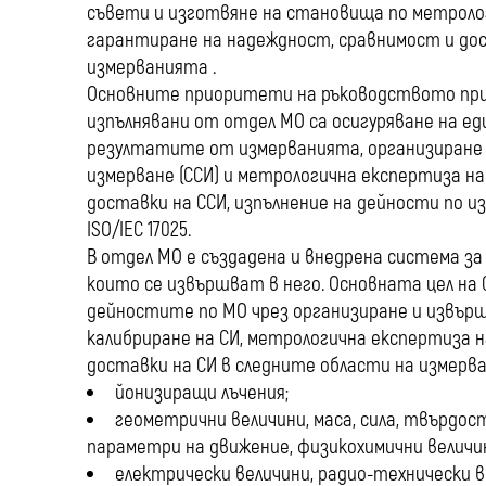
съвети и изготвяне на становища по метролог
гарантиране на надеждност, сравнимост и д
измерванията .
Основните приоритети на ръководството при
изпълнявани от отдел МО са осигуряване на е
резултатите от измерванията, организиране
измерване (ССИ) и метрологична експертиза н
доставки на ССИ, изпълнение на дейности по и
ISO/IEC 17025.
В отдел МО е създадена и внедрена система за
които се извършват в него. Основната цел на
дейностите по МО чрез организиране и извърш
калибриране на СИ, метрологична експертиза 
доставки на СИ в следните области на измерва
йонизиращи лъчения;
геометрични величини, маса, сила, твърдо
параметри на движение, физикохимични величи
електрически величини, радио-технически 