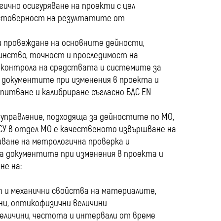
ично осигуряване на проекти с цел
остоверност на резултатите от
 провеждане на основните дейности,
динство, точност и проследимост на
 контрола на средствата и системите за
а документите при изменения в проекта и
зпитване и калибриране съгласно БДС EN
 управление, подходяща за дейностите по МО,
 СУ в отдел МО е качественото извършване на
ване на метрологична проверка и
на документите при изменения в проекта и
не на:
ст и механични свойства на материалите,
ни, оптикофизични величини
величини, честота и интервали от време