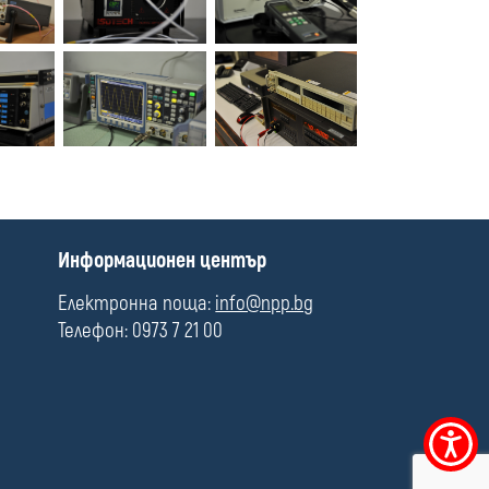
П
Информационен център
о
л
Електронна поща:
info@npp.bg
е
Телефон: 0973 7 21 00
Меню
за
достъпно