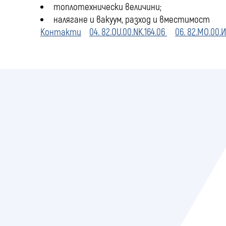
топлотехнически величини;
налягане и вакуум, разход и вместимост
Контакти
04. 82.OU.00.NK.164.06
06. 82.MO.00.