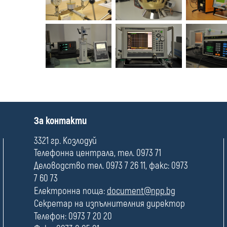
П
За контакти
о
л
3321 гр. Козлодуй
е
Телефонна централа, тел. 0973 71
Деловодство тел. 0973 7 26 11, факс: 0973
7 60 73
Електронна поща:
document@npp.bg
Секретар на изпълнителния директор
Телефон: 0973 7 20 20