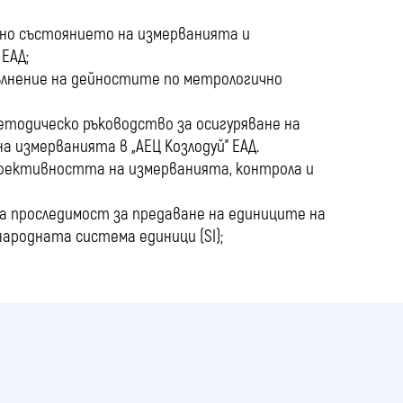
чно състоянието на измерванията и
ЕАД;
ълнение на дейностите по метрологично
тодическо ръководство за осигуряване на
измерванията в „АЕЦ Козлодуй” ЕАД.
фективността на измерванията, контрола и
а проследимост за предаване на единиците на
ародната система единици (SI);