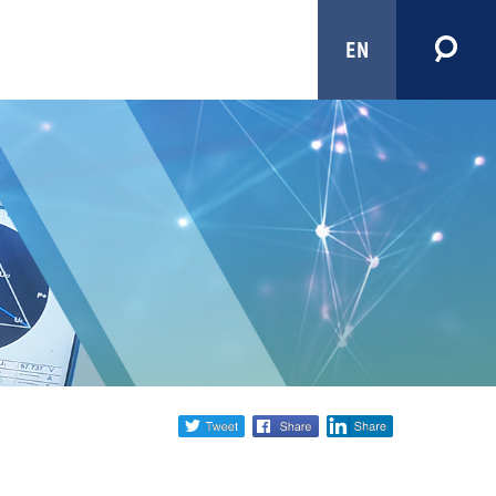
EN
Share
twitter
facebook
linkedin
social