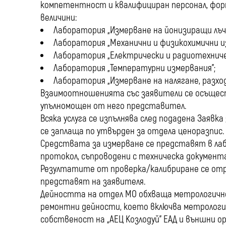
компетентност и квалифициран персонал, форм
величини:
Лаборатория „Измерване на йонизиращи лъч
Лаборатория „Механични и физикохимични и
Лаборатория „Електрически и радиотехниче
Лаборатория „Температурни измервания”;
Лаборатория „Измерване на налягане, разход
Взаимоотношенията със заявители се осъщест
упълномощен от него представител.
Всяка услуга се изпълнява след подадена Заявк
се заплаща по утвърден за отдела ценоразпис.
Средствата за измерване се представят в л
протокол, съпроводени с техническа документ
Резултатите от проверка/калибриране се отр
представят на заявителя.
Дейността на отдел МО обхваща метрологичн
ремонтни дейности, което включва метрологич
собственост на „АЕЦ Козлодуй” ЕАД и външни о