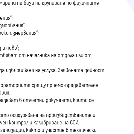
ирани на база на групиране по физичните
ения”;
змервания”;
ски измервания”;
 и ниво”;
вяват от началника на отдела или от
а за извършване на услуга. Заявената дейност
абораториите срещу приемо-предавателен
ация.
азяват в отчетни документи, които се
ото осигуряване на производствените и
ен контрол и калибриране на ССИ,
рганизации, както и участие в технически