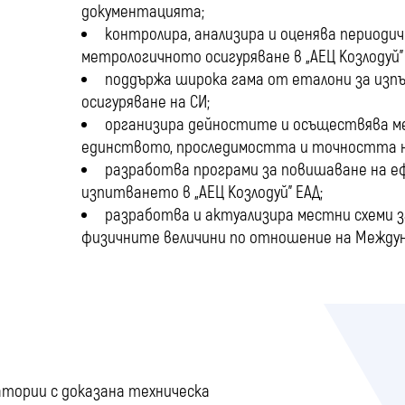
документацията;
контролира, анализира и оценява периоди
метрологичното осигуряване в „АЕЦ Козлодуй” 
поддържа широка гама от еталони за изп
осигуряване на СИ;
организира дейностите и осъществява ме
единството, проследимостта и точността на 
разработва програми за повишаване на е
изпитването в „АЕЦ Козлодуй” ЕАД;
разработва и актуализира местни схеми з
физичните величини по отношение на Междун
атории с доказана техническа