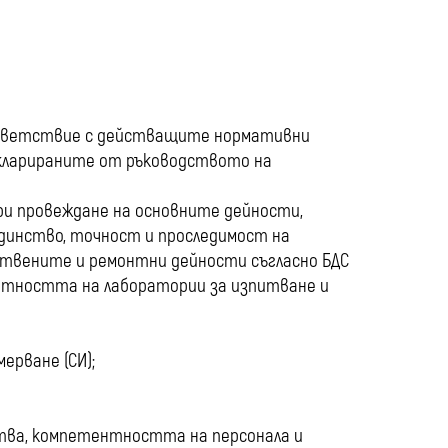
media
тветствие с действащите нормативни
декларираните от ръководството на
и провеждане на основните дейности,
единство, точност и проследимост на
твените и ремонтни дейности съгласно БДС
тентността на лаборатории за изпитване и
ерване (СИ);
тва, компетентността на персонала и