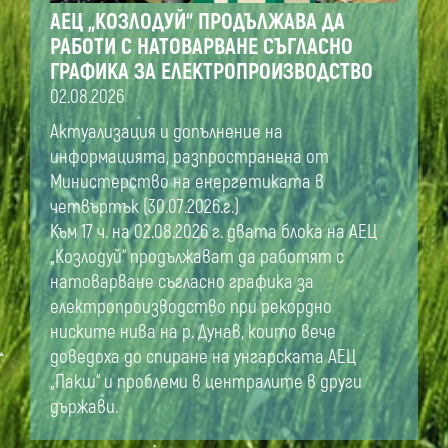
АЕЦ „КОЗЛОДУЙ“ ПРОДЪЛЖАВА ДА
РАБОТИ С НАТОВАРВАНЕ СЪГЛАСНО
ГРАФИКА ЗА ЕЛЕКТРОПРОИЗВОДСТВО
02.08.2026
Актуализация и допълнение на
информацията, разпространена от
Министерство на енергетиката в
четвъртък (30.07.2026.г.)
Към 17 ч. на 02.08.2026 г. двата блока на АЕЦ
„Козлодуй“ продължават да работят с
натоварване съгласно графика за
електропроизводство при рекордно
ниските нива на р. Дунав, които вече
доведоха до спиране на унгарската АЕЦ
„Пакш“ и проблеми в централите в други
държави.