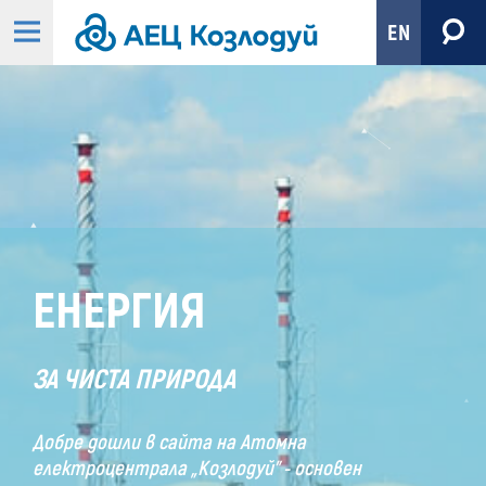
EN
Начало
-
АЕЦ
Козлодуй
ЕНЕРГИЯ
ЗА ЧИСТА ПРИРОДА
Добре дошли в сайта на Атомна
електроцентрала „Козлодуй” - основен