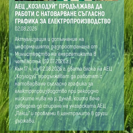
АЕЦ „КОЗЛОДУЙ“ ПРОДЪЛЖАВА ДА
РАБОТИ С НАТОВАРВАНЕ СЪГЛАСНО
ГРАФИКА ЗА ЕЛЕКТРОПРОИЗВОДСТВО
02.08.2026
Актуализация и допълнение на
информацията, разпространена от
Министерство на енергетиката в
четвъртък (30.07.2026.г.)
Към 17 ч. на 02.08.2026 г. двата блока на АЕЦ
„Козлодуй“ продължават да работят с
натоварване съгласно графика за
електропроизводство при рекордно
ниските нива на р. Дунав, които вече
доведоха до спиране на унгарската АЕЦ
„Пакш“ и проблеми в централите в други
държави.