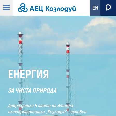
EN
Начало
-
АЕЦ
Козлодуй
ЕНЕРГИЯ
ЗА ЧИСТА ПРИРОДА
Добре дошли в сайта на Атомна
електроцентрала „Козлодуй” - основен