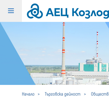
Начало
Търговска дейност
Обществе