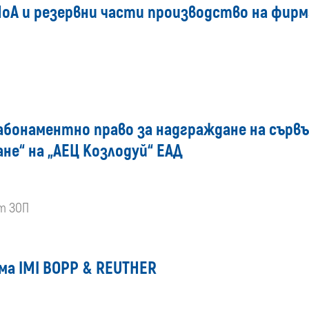
А и резервни части производство на фирма 
 абонаментно право за надграждане на сървъ
не“ на „АЕЦ Козлодуй“ ЕАД
от ЗОП
ма IMI BOPP & REUTHER