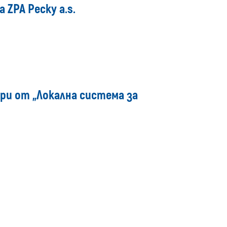
media
ZPA Pecky a.s.
ри от „Локална система за