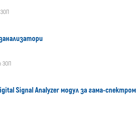
 ЗОП
азанализатори
т ЗОП
Digital Signal Analyzer модул за гама-спект