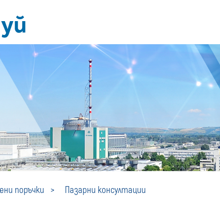
Пазарни
ни поръчки
Пазарни консултации
консултации