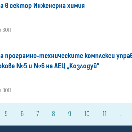
а в сектор Инженерна химия
т ЗОП
а програмно-техническите комплекси упра
локове №5 и №6 на АЕЦ „Козлодуй”
т ЗОП
5
6
7
8
9
10
11
...