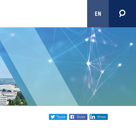
EN
Share
twitter
facebook
linkedin
social