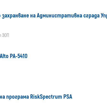
 захранване на Административна сграда Уп
т ЗОП
lto PA-5410
нa програма RiskSpectrum PSA