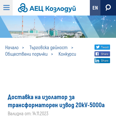
EN
Конкурси
Share
twi
Начало
Търговска дейност
Обществени поръчки
Конкурси
fa
social
lin
media
Доставка на изолатор за
трансформаторен извод 20kV-5000a
Валидна от: 14.11.2023