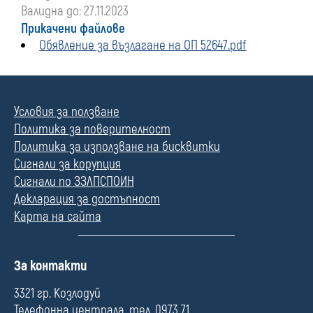
Валидна до: 27.11.2023
Прикачени файлове
Обявление за възлагане на ОП 52647.pdf
Условия за ползване
Политика за поверителност
Политика за използване на бисквитки
Сигнали за корупция
Сигнали по ЗЗЛПСПОИН
Декларация за достъпност
Карта на сайта
П
За контакти
о
л
3321 гр. Козлодуй
е
Телефонна централа, тел. 0973 71