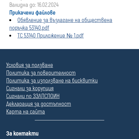
Валидна до: 16.02.2024
Прикачени файлове
Обявление за възлагане на обществена
поръчка 53140.pdf
ТС 53140 Приложение № 1.pdf
Условия за ползване
Политика за поверителност
Политика за използване на бисквитки
Сигнали за корупция
Сигнали по ЗЗЛПСПОИН
Декларация за достъпност
Карта на сайта
П
За контакти
о