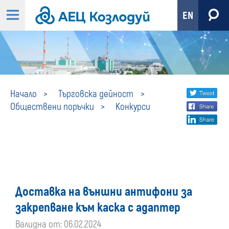
EN
Конкурси
Share
twi
Начало
Търговска дейност
Обществени поръчки
Конкурси
fa
social
lin
media
Доставка на външни антифони за
закрепване към каска с адаптер
Валидна от: 06.02.2024