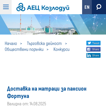
EN
Конкурси
Share
twi
Начало
Търговска дейност
Обществени поръчки
Конкурси
fa
social
lin
media
Доставка на матраци за пансион
Фортуна
Валидна от: 14.08.2025