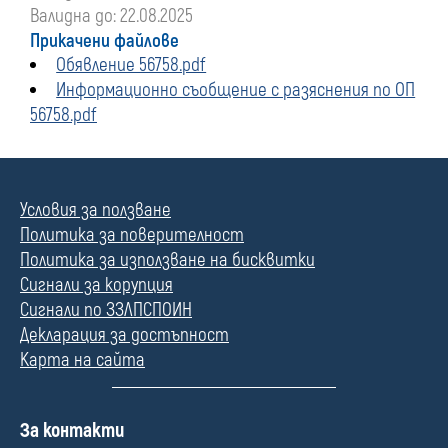
Валидна до: 22.08.2025
Прикачени файлове
Обявление 56758.pdf
Информационно съобщение с разяснения по ОП
56758.pdf
Условия за ползване
Политика за поверителност
Политика за използване на бисквитки
Сигнали за корупция
Сигнали по ЗЗЛПСПОИН
Декларация за достъпност
Карта на сайта
П
За контакти
о