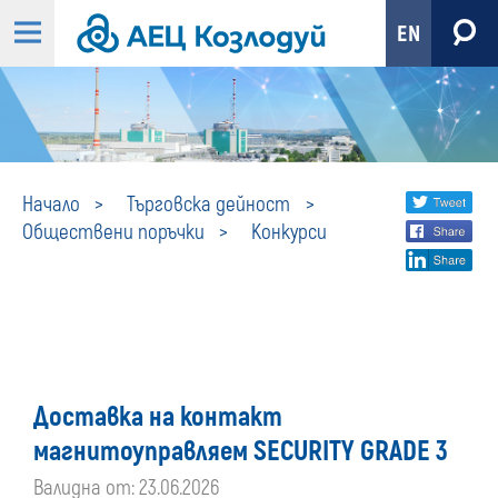
EN
Конкурси
Share
twi
Начало
Търговска дейност
Обществени поръчки
Конкурси
fa
social
lin
media
Доставка на контакт
магнитоуправляем SECURITY GRADE 3
Валидна от: 23.06.2026