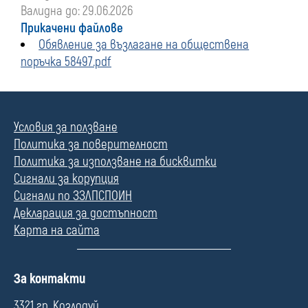
Валидна до: 29.06.2026
Прикачени файлове
Обявление за възлагане на обществена
поръчка 58497.pdf
Условия за ползване
Политика за поверителност
Политика за използване на бисквитки
Сигнали за корупция
Сигнали по ЗЗЛПСПОИН
Декларация за достъпност
Карта на сайта
П
За контакти
о
л
3321 гр. Козлодуй