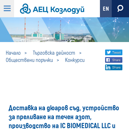
EN
Конкурси
Share
twi
Начало
Търговска дейност
Обществени поръчки
Конкурси
fa
social
lin
media
Доставка на дюаров съд, устройство
за преливане на течен азот,
производство на IC BIOMEDICAL LLC и