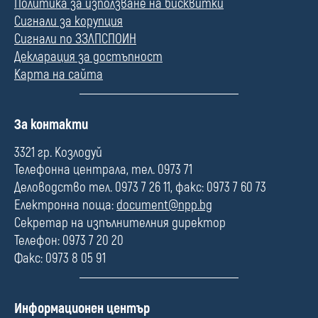
Политика за използване на бисквитки
Сигнали за корупция
Сигнали по ЗЗЛПСПОИН
Декларация за достъпност
Карта на сайта
П
За контакти
о
л
3321 гр. Козлодуй
е
Телефонна централа, тел. 0973 71
Деловодство тел. 0973 7 26 11, факс: 0973 7 60 73
Електронна поща:
document@npp.bg
Секретар на изпълнителния директор
Телефон: 0973 7 20 20
Факс: 0973 8 05 91
П
Информационен център