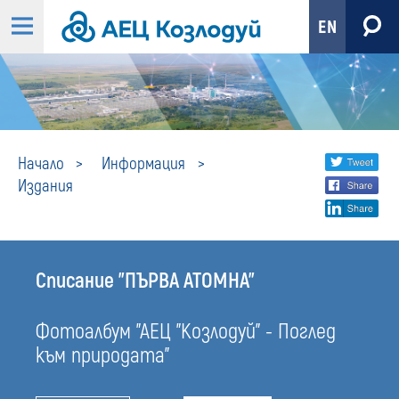
EN
Издания
Share
twi
Начало
Информация
Издания
fa
social
lin
media
Списание "ПЪРВА АТОМНА"
Фотоалбум "АЕЦ "Козлодуй" - Поглед
към природата"