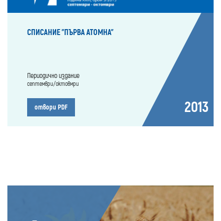
СПИСАНИЕ "ПЪРВА АТОМНА"
Периодично издание
септември/октовмри
2013
отвори PDF