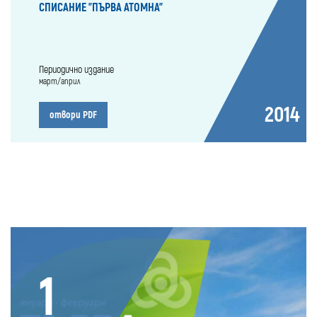
СПИСАНИЕ "ПЪРВА АТОМНА"
Периодично издание
март/април
2014
отвори PDF
1