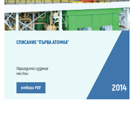
СПИСАНИЕ "ПЪРВА АТОМНА"
Периодично издание
май/юни
2014
отвори PDF