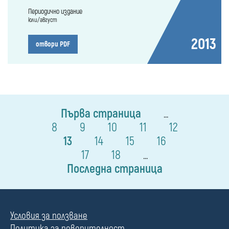
Периодично издание
юли/август
2013
отвори PDF
Първа страница
...
8
9
10
11
12
13
14
15
16
17
18
...
Последна страница
Условия за ползване
Политика за поверителност