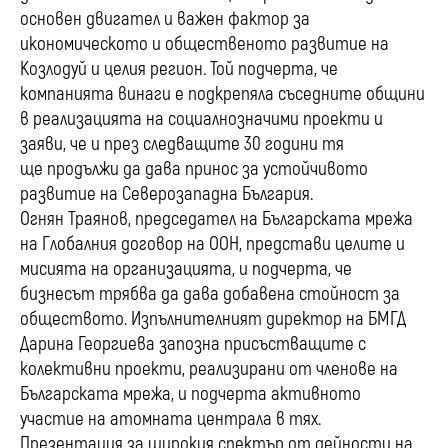
основен двигател и важен фактор за
икономическото и общественото развитие на
Козлодуй и целия регион. Той подчерта, че
компанията винаги е подкрепяла съседните общини
в реализацията на социалнозначими проекти и
заяви, че и през следващите 30 години тя
ще продължи да дава принос за устойчивото
развитие на Северозападна България.
Огнян Траянов, председател на Българската мрежа
на Глобалния договор на ООН, представи целите и
мисията на организацията, и подчерта, че
бизнесът трябва да дава добавена стойност за
обществото. Изпълнителният директор на БМГД
Дарина Георгиева запозна присъстващите с
колективни проекти, реализирани от членове на
Българската мрежа, и подчерта активното
участие на атомната централа в тях.
Презентация за широкия спектър от дейности на