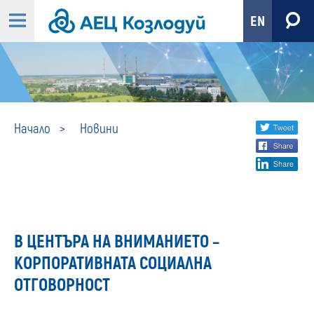
EN
Новини
Share
twi
Начало
Новини
fa
social
lin
media
В ЦЕНТЪРА НА ВНИМАНИЕТО –
КОРПОРАТИВНАТА СОЦИАЛНА
ОТГОВОРНОСТ