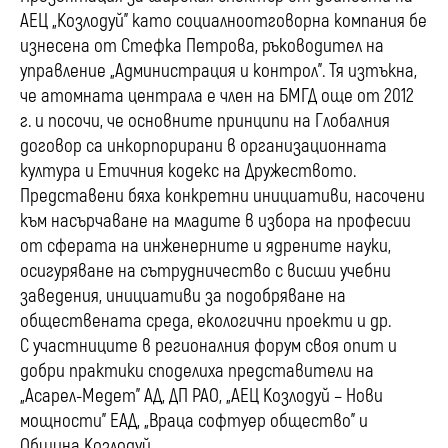
АЕЦ „Козлодуй” като социалноотговорна компания бе
изнесена от Стефка Петрова, ръководител на
управление „Администрация и контрол”. Тя изтъкна,
че атомната централа е член на БМГД още от 2012
г. и посочи, че основните принципи на Глобалния
договор са инкорпорирани в организационната
култура и Етичния кодекс на Дружеството.
Представени бяха конкретни инициативи, насочени
към насърчаване на младите в избора на професии
от сферата на инженерните и ядрените науки,
осигуряване на сътрудничество с висши учебни
заведения, инициативи за подобряване на
обществената среда, екологични проекти и др.
С участниците в регионалния форум своя опит и
добри практики споделиха представители на
„Асарел-Медет” АД, ДП РАО, „АЕЦ Козлодуй – Нови
мощности” ЕАД, „Враца софтуер общество” и
Община Козлодуй.