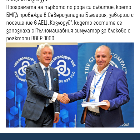
Програмата на първото по рода си събитие, което
БМГД провежда в Северозападна България, завърши с
посещение в АЕЦ „Козлодуй”, където гостите се
запознаха с Пълномащабния симулатор за блокове с
реактори ВВЕР-1000.