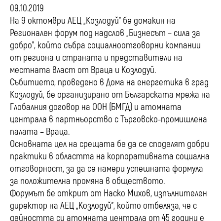
09.10.2019
На 9 октомври АЕЦ „Козлодуй” бе домакин на
Регионален форум под надслов „Бизнесът – сила за
добро”, който събра социалноотговорни компании
от региона и страната и представители на
местната власт от Враца и Козлодуй.
Събитието, проведено в Дома на енергетика в град
Козлодуй, бе организирано от Българската мрежа на
Глобалния договор на ООН (БМГД) и атомната
централа в партньорство с Търговско-промишлена
палата – Враца.
Основната цел на срещата бе да се споделят добри
практики в областта на корпоративната социална
отговорност, за да се намери успешната формула
за положителна промяна в обществото.
Форумът бе открит от Наско Михов, изпълнителен
директор на АЕЦ „Козлодуй”, който отбеляза, че с
дейността си атомната централа от 45 години е