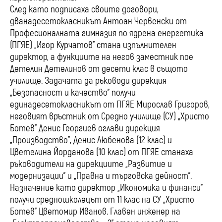
След като подписаха своите договори,
дванадесетокласникът Антоан Червенски от
Професионалната гимназия по ядрена енергетика
(ПГЯЕ) „Игор Курчатов” стана изпълнителен
директор, а функциите на негов заместник пое
Детелин Детелинов от десети клас в същото
училище. Задачата да ръководи дирекция
„Безопасност и качество” получи
единадесетокласникът от ПГЯЕ Мирослав Григоров,
неговият връстник от Средно училище (СУ) „Христо
Ботев” Денис Георгиев оглави дирекция
„Производство”, Денис Любенова (12 клас) и
Цветелина Йорданова (10 клас) от ПГЯЕ станаха
ръководители на дирекциите „Развитие и
модернизации” и „Правна и търговска дейност”.
Назначение като директор „Икономика и финанси”
получи средношколецът от 11 клас на СУ „Христо
Ботев” Цветомир Иванов. Главен инженер на