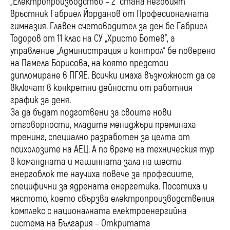
„Електропроизводство – 2” стана неговият
връстник Габриел Йорданов от Професионалната
гимназия. Главен счетоводител за ден бе Габриел
Тодоров от 11 клас на СУ „Христо Ботев”, а
управление „Администрация и контрол” бе поверено
на Памела Борисова, на която предстои
дипломиране в ПГЯЕ. Всички имаха възможност да се
включат в конкретни дейности от работния
график за деня.
За да бъдат подготвени за своите нови
отговорности, младите мениджъри преминаха
тренинг, специално разработен за целта от
психолозите на АЕЦ. А по време на техническия тур
в командната и машинната зала на шести
енергоблок те научиха повече за професиите,
специфични за ядрената енергетика. Посетиха и
мястото, което свързва електропроизводствения
комплекс с националната електроенергийна
система на България – Откритата