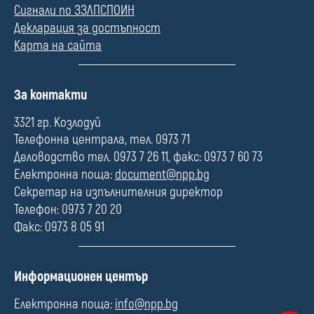
Сигнали по ЗЗЛПСПОИН
Декларация за достъпност
Карта на сайта
П
За контакти
о
л
3321 гр. Козлодуй
е
Телефонна централа, тел. 0973 71
Деловодство тел. 0973 7 26 11, факс: 0973 7 60 73
Електронна поща:
document@npp.bg
Секретар на изпълнителния директор
Телефон: 0973 7 20 20
Факс: 0973 8 05 91
П
Информационен център
о
л
Електронна поща:
info@npp.bg