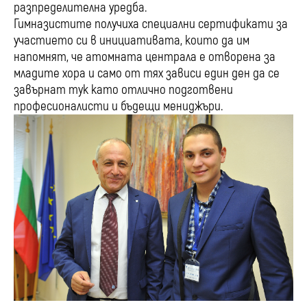
разпределителна уредба.
Гимназистите получиха специални сертификати за
участието си в инициативата, които да им
напомнят, че атомната централа е отворена за
младите хора и само от тях зависи един ден да се
завърнат тук като отлично подготвени
професионалисти и бъдещи мениджъри.