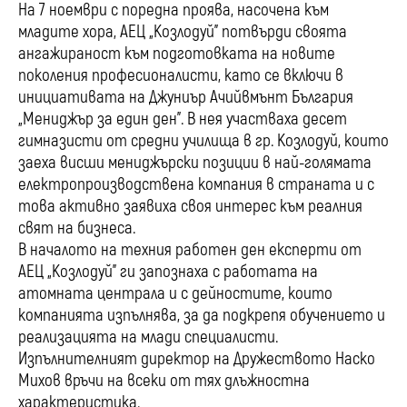
На 7 ноември с поредна проява, насочена към
младите хора, АЕЦ „Козлодуй” потвърди своята
ангажираност към подготовката на новите
поколения професионалисти, като се включи в
инициативата на Джуниър Ачийвмънт България
„Мениджър за един ден”. В нея участваха десет
гимназисти от средни училища в гр. Козлодуй, които
заеха висши мениджърски позиции в най-голямата
електропроизводствена компания в страната и с
това активно заявиха своя интерес към реалния
свят на бизнеса.
В началото на техния работен ден експерти от
АЕЦ „Козлодуй” ги запознаха с работата на
атомната централа и с дейностите, които
компанията изпълнява, за да подкрепя обучението и
реализацията на млади специалисти.
Изпълнителният директор на Дружеството Наско
Михов връчи на всеки от тях длъжностна
характеристика.