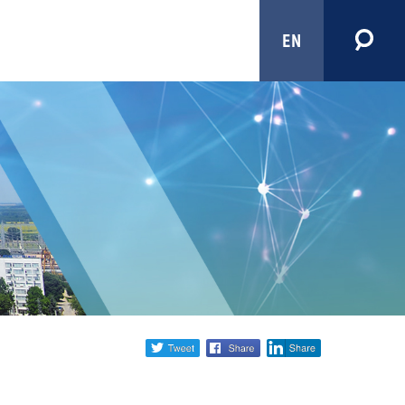
EN
Share
twitter
facebook
linkedin
social