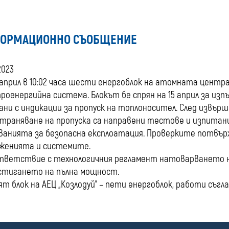
ОРМАЦИОННО СЪОБЩЕНИЕ
2023
 април в 10:02 часа шести енергоблок на атомната центр
роенергийна система. Блокът бе спрян на 15 април за из
ани с индикации за пропуск на топлоносител. След извър
траняване на пропуска са направени тестове и изпитани
ванията за безопасна експлоатация. Проверките потв
женията и системите.
тветствие с технологичния регламент натоварването н
стигането на пълна мощност.
ят блок на АЕЦ „Козлодуй” – пети енергоблок, работи съг