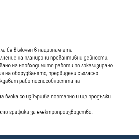
media
ала бе включен в националната
пълнение на планирани превантивни дейности,
шване на необходимите работи по локализиране
я на оборудването, предвидени съгласно
ърждават работоспособността на
а блока се извършва поетапно и ще продължи
ласно графика за електропроизводство.