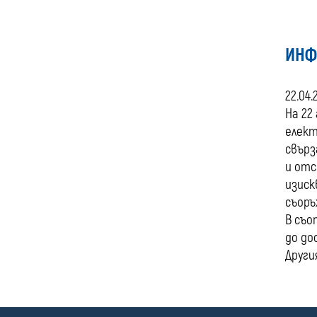
ИНФ
22.04.
На 22
елект
свърз
и отс
изиск
съоръ
В съо
до до
Други