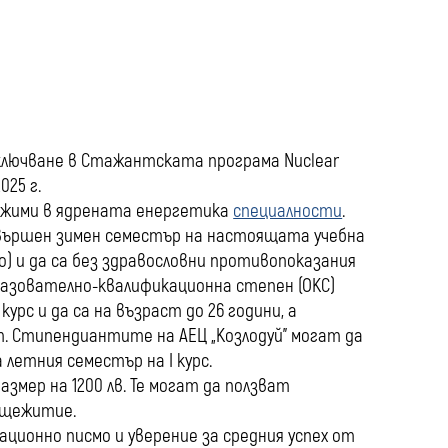
media
ключване в Стажантската програма Nuclear
025 г.
ожими в ядрената енергетика
специалности
.
авършен зимен семестър на настоящата учебна
мо) и да са без здравословни противопоказания
бразователно-квалификационна степен (ОКС)
курс и да са на възраст до 26 години, а
. Стипендиантите на АЕЦ „Козлодуй” могат да
летния семестър на I курс.
змер на 1200 лв. Те могат да ползват
бщежитие.
ационно писмо и уверение за средния успех от