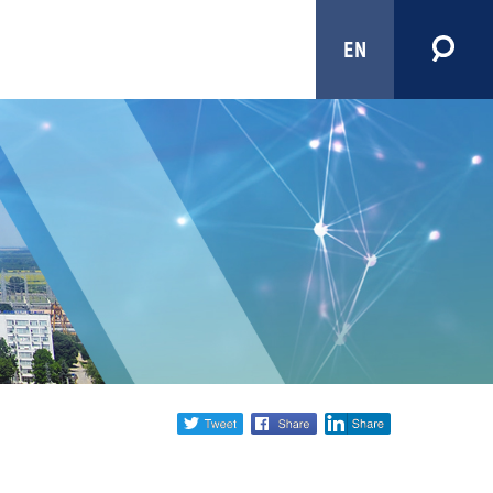
EN
Share
twitter
facebook
linkedin
social