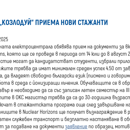
 „КОЗЛОДУЙ” ПРИЕМА НОВИ СТАЖАНТИ
2025
ата електроцентрала обявява прием на документи за в
ons, която ще се проведе в периода от 14 юли до 8 август 2
астие могат да кандидатстват студенти, избрали прил
жите трябва да имат минимален среден успех 4.50 от з
а, да владеят свободно български език (писмено и говори
бота в среда с йонизиращи лъчения. Обучаващите се в о
авър е необходимо да са със записан летен семестър на III 
ите в ОКС магистър трябва да са до 30-годишна възраст
лючат в стажантската програма още след завършване на 
ниците в Nuclear Horizons ще получат възнаграждение в ра
атен служебен транспорт и безплатно настаняване в о
т за подаване на документи
заявление
по образец, мотив