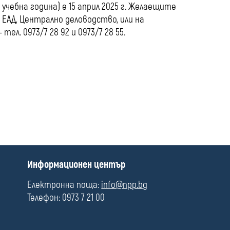
чебна година) е 15 април 2025 г. Желаещите
” ЕАД, Централно деловодство, или на
тел. 0973/7 28 92 и 0973/7 28 55.
П
Информационен център
о
л
Електронна поща:
info@npp.bg
е
Телефон: 0973 7 21 00