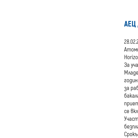
АЕЦ
28.02.
Атомн
Horiz
За уч
Младе
годин
за ра
бакал
приет
се вк
Участ
безпл
Срокъ