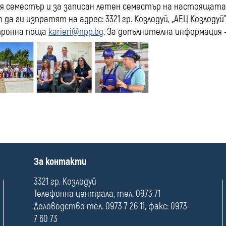
я семестър и за записан летен семестър на настоящата у
 да ги изпратят на адрес: 3321 гр. Козлодуй, „АЕЦ Козлодуй
тронна поща
karieri@npp.bg
. За допълнителна информация – 
П
За контакти
о
л
3321 гр. Козлодуй
е
Телефонна централа, тел. 0973 71
Деловодство тел. 0973 7 26 11, факс: 0973
7 60 73