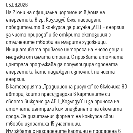
03.06.2026
На 2 юни на официална церемония в Дома на
енергетика в гр. Козлодуй бяха наградени
победителите в конкурсa за рисунка „АЕЦ – енергия
за чиста природа” и бе открита експозиция с
отличените творби на младите художници.
Инициативата привлече интереса на много деца и
младежи от цялата страна. С проявата атомната
централа продължава да популяризира ядрената
енергетика като надежден източник на чиста
енергия.
В категорията „Традиционна рисунка” се включиха 90
автори, които пресъздадоха в картините си
своето виждане за АЕЦ „Козлодуй” и за приноса на
атомната централа към опазването на околната
среда. За дигиталния формат на конкурса свои
творби изпратиха 15 участници.
Изложбата с наградените картини е подредена в