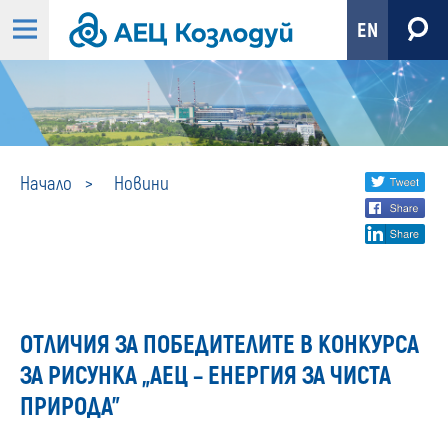
EN
Новини
Share
twi
Начало
Новини
fa
social
lin
media
ОТЛИЧИЯ ЗА ПОБЕДИТЕЛИТЕ В КОНКУРСА
ЗА РИСУНКА „АЕЦ – ЕНЕРГИЯ ЗА ЧИСТА
ПРИРОДА”