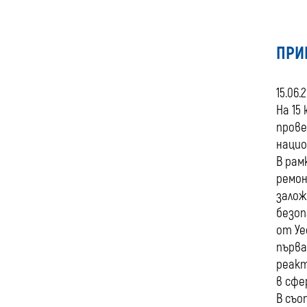
ПРИ
15.06.
На 15
прове
нацио
В рам
ремон
залож
безоп
от Уе
първа
реакт
в сфе
В съо