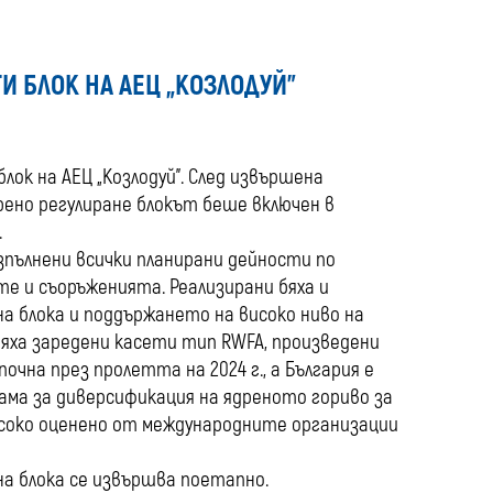
media
 БЛОК НА АЕЦ „КОЗЛОДУЙ”
лок на АЕЦ „Козлодуй”. След извършена
рено регулиране блокът беше включен в
.
 изпълнени всички планирани дейности по
е и съоръженията. Реализирани бяха и
а блока и поддържането на високо ниво на
яха заредени касети тип RWFA, произведени
очна през пролетта на 2024 г., а България е
ама за диверсификация на ядреното гориво за
високо оценено от международните организации
а блока се извършва поетапно.