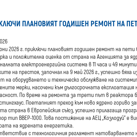
КЛЮЧИ ПЛАНОВИЯТ ГОДИШЕН РЕМОНТ НА ПЕТИ
2026
 юни 2026 г. приключи плановият годишен ремонт на пети б
рка и положителна оценка от страна на Агенцията за яд
налната електроенергийна система в 11 часа и 49 минути
ките на престоя, започнал на 9 май 2026 г., успешно бяха
т на оборудването и техническо обслужване на системит
ените мерки, насочени към дългосрочната експлоатация н
асност. По време на ремонта за трети път в реактора б
стингхаус. Поетапният преход към ново ядрено гориво зап
та страна в Европейския съюз, успешно прилагаща прогр
ор тип ВВЕР-1000. Това постижение на АЕЦ „Козлодуй” е 
рата на ядрената енергетика.
тветствие с технологичния регламент натоварването н