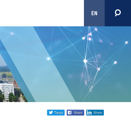
EN
Share
twitter
facebook
linkedin
social