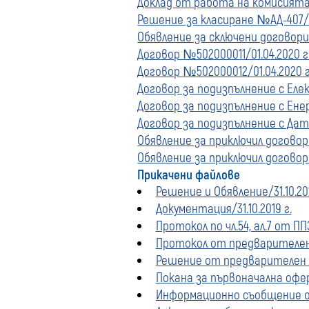
Доклад от работа на комисията/1
Решение за класиране №АД-407/13
Обявление за сключени договори/
Договор №502000011/01.04.2020 г
Договор №502000012/01.04.2020 г
Договор за подизпълнение с Еле
Договор за подизпълнение с Ен
Договор за подизпълнение с Дат
Обявление за приключил договор 
Обявление за приключил договор 
Прикачени файлове
Решение и Обявление/31.10.201
Документация/31.10.2019 г.
Протокол по чл.54, ал.7 от ППЗ
Протокол от предварителен 
Решение от предварителен п
Покана за първоначална оферт
Информационно съобщение о