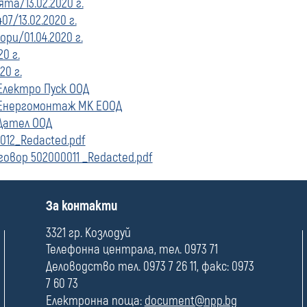
та/13.02.2020 г.
7/13.02.2020 г.
ри/01.04.2020 г.
0 г.
0 г.
Електро Пуск ООД
 Енергомонтаж МК ЕООД
 Дател ООД
0012_Redacted.pdf
овор 502000011 _Redacted.pdf
П
За контакти
о
л
3321 гр. Козлодуй
е
Телефонна централа, тел. 0973 71
Деловодство тел. 0973 7 26 11, факс: 0973
7 60 73
Електронна поща:
document@npp.bg