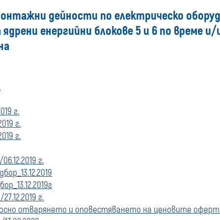
онтажни дейности по електрическо оборуд
купувача
 ядрени енергийни блокове 5 и 6 по време и
за
на
поръчки,
.
стартирани
преди
019 г.
019 г.
01
019 г.
януари
06.12.2019 г.
ор_13.12.2019
2020
р_13.12.2019г
7.12.2019 г.
г.
сно отварянето и оповестяването на ценовите оферти н