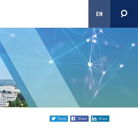
EN
Share
twitter
facebook
linkedin
social