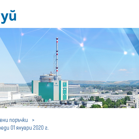
Профил
ни поръчки
ди 01 януари 2020 г.
на