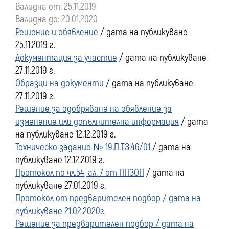
Валидна от: 25.11.2019
преди
Валидна до: 20.01.2020
Решение и обявление
/ дата на публикуване
01
25.11.2019 г.
Документация за участие
/ дата на публикуване
януари
27.11.2019 г.
Образци на документи
/ дата на публикуване
2020
27.11.2019 г.
Решение за одобряване на обявление за
г.
изменение или допълнителна информация
/ дата
на публикуване 12.12.2019 г.
Техническо задание № 19.П.ТЗ.46/01
/ дата на
публикуване 12.12.2019 г.
Протокол по чл.54, ал. 7 от ППЗОП
/ дата на
публикуване 27.01.2019 г.
Протокол от предварителен подбор / дата на
публикуване 21.02.2020г.
Решение за предварителен подбор / дата на