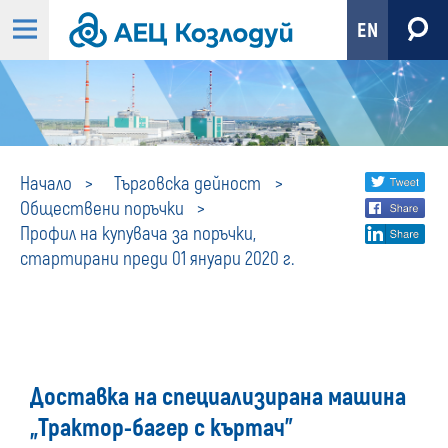
EN
Профил
Share
twi
Начало
Търговска дейност
Обществени поръчки
fa
social
на
Профил на купувача за поръчки,
lin
media
стартирани преди 01 януари 2020 г.
купувача
за
поръчки,
Доставка на специализирана машина
стартирани
„Трактор-багер с къртач”