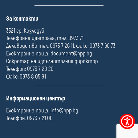
П
За контакти
о
л
3321 гр. Козлодуй
е
Телефонна централа, тел. 0973 71
Деловодство тел. 0973 7 26 11, факс: 0973 7 60 73
Електронна поща:
document@npp.bg
Секретар на изпълнителния директор
Телефон: 0973 7 20 20
Факс: 0973 8 05 91
П
Информационен център
о
л
Електронна поща:
info@npp.bg
е
Телефон: 0973 7 21 00
Меню
за
достъпно