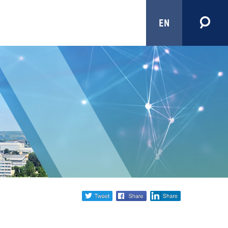
EN
Share
twitter
facebook
linkedin
social