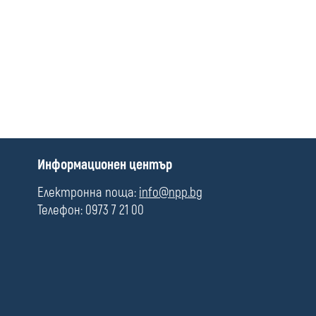
media
П
Информационен център
о
л
Електронна поща:
info@npp.bg
е
Телефон: 0973 7 21 00