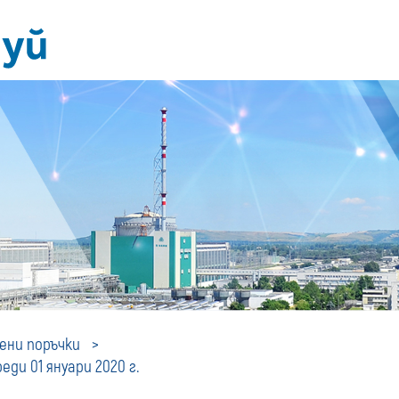
Профил
ни поръчки
ди 01 януари 2020 г.
на