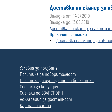
Доставка на сканер за
Валидна от: 14.07.2010
Валидна до: 13.08.2010
Доставка на сканер за автома
Прикачени файлове
Доставка на сканер за авт
П
о
л
Условия за ползване
е
Политика за поверителност
Политика за използване на бисквитки
Сигнали за корупция
Сигнали по ЗЗЛПСПОИН
Декларация за достъпност
Карта на сайта