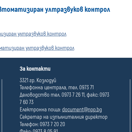
 автоматизиран ултразвуков контрол
купувача
за
тизиран ултразвуков контрол
поръчки,
оматизиран ултразвуков контрол
стартирани
преди
П
За контакти
о
л
3321 гр. Козлодуй
01
е
Телефонна централа, тел. 0973 71
Деловодство тел. 0973 7 26 11, факс: 0973
януари
7 60 73
2020
Електронна поща:
document@npp.bg
Секретар на изпълнителния директор
г.
Телефон: 0973 7 20 20
Факс: 0973 8 05 91