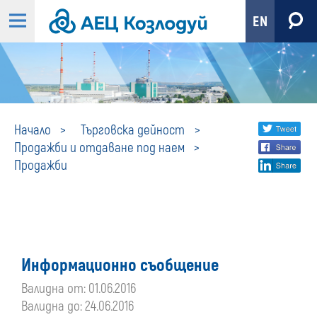
EN
Продажби
Share
twi
Начало
Търговска дейност
Продажби и отдаване под наем
fa
social
Продажби
lin
media
Информационно съобщение
Валидна от: 01.06.2016
Валидна до: 24.06.2016