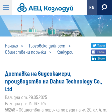
EN
Конкурси
Share
twi
Начало
Търговска дейност
Обществени поръчки
Конкурси
fa
social
lin
media
Доставка на видеокамери,
производство на Dahua Technology Co.,
Ltd
Валидна от: 29.05.2025
Валидна до: 04.06.2025
56248 - Обществена поръчка по реда на чл. 20, ал. 4, т.