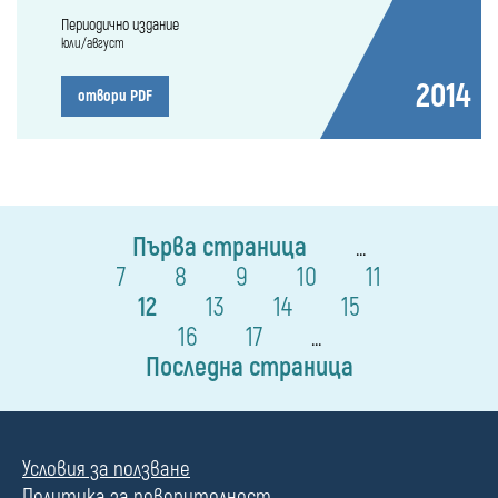
Периодично издание
юли/август
2014
отвори PDF
Първа страница
...
7
8
9
10
11
12
13
14
15
16
17
...
Последна страница
Условия за ползване
Политика за поверителност