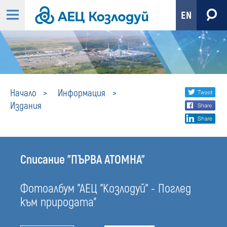
EN
Издания
Share
twi
Начало
Информация
Издания
fa
social
lin
media
Списание "ПЪРВА АТОМНА"
Фотоалбум "АЕЦ "Козлодуй" - Поглед
към природата"