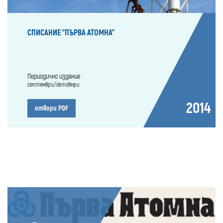
СПИСАНИЕ "ПЪРВА АТОМНА"
Периодично издание
септември/октовмри
2014
отвори PDF