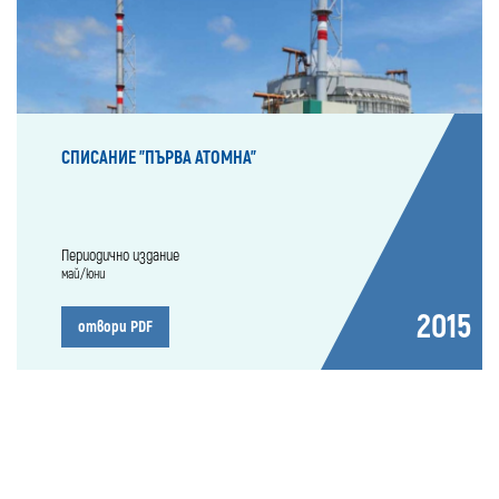
СПИСАНИЕ "ПЪРВА АТОМНА"
Периодично издание
май/юни
2015
отвори PDF