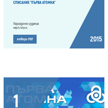
СПИСАНИЕ "ПЪРВА АТОМНА"
Периодично издание
март/април
2015
отвори PDF
1