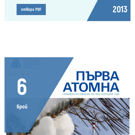
2013
отвори PDF
6
брой