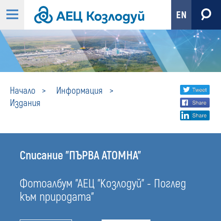
EN
Издания
Share
twi
Начало
Информация
Издания
fa
social
lin
media
Списание "ПЪРВА АТОМНА"
Фотоалбум "АЕЦ "Козлодуй" - Поглед
към природата"