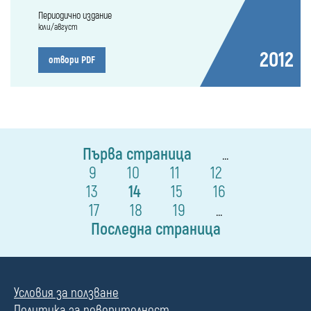
Периодично издание
юли/август
2012
отвори PDF
Първа страница
...
9
10
11
12
13
14
15
16
17
18
19
...
Последна страница
Условия за ползване
Политика за поверителност