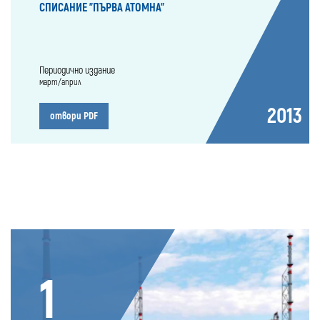
СПИСАНИЕ "ПЪРВА АТОМНА"
Периодично издание
март/април
2013
отвори PDF
1