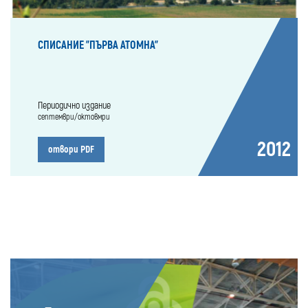
СПИСАНИЕ "ПЪРВА АТОМНА"
Периодично издание
септември/октовмри
2012
отвори PDF