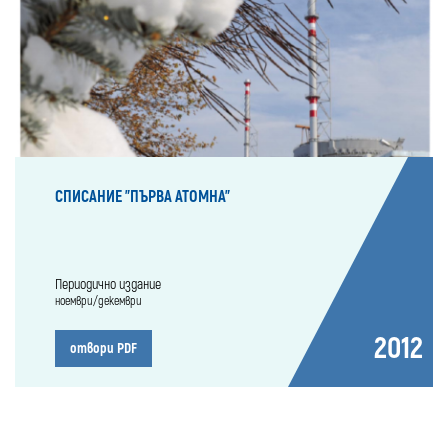
СПИСАНИЕ "ПЪРВА АТОМНА"
Периодично издание
ноември/декември
2012
отвори PDF