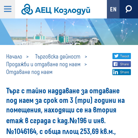
EN
Отдаване
Share
twi
Начало
Търговска дейност
Продажби и отдаване под наем
fa
social
под
Отдаване под наем
lin
media
наем
Търг с тайно наддаване за отдаване
под наем за срок от 3 (три) години на
помещения, находящи се на втория
етаж в сграда с кад.№196 и инв.
№1046164, с обща площ 253,69 кв.м.,