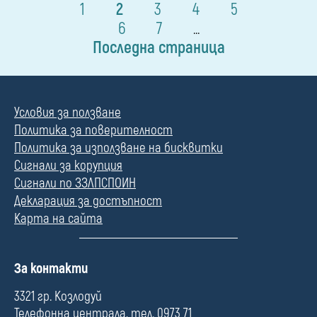
1
2
3
4
5
6
7
...
Последна страница
Условия за ползване
Политика за поверителност
Политика за използване на бисквитки
Сигнали за корупция
Сигнали по ЗЗЛПСПОИН
Декларация за достъпност
Карта на сайта
П
За контакти
о
л
3321 гр. Козлодуй
е
Телефонна централа, тел. 0973 71