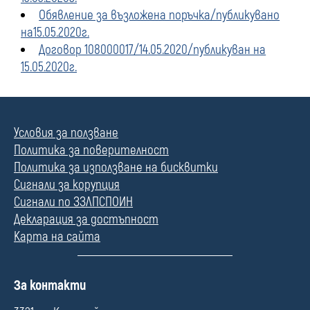
Обявление за възложена поръчка/публикувано
на15.05.2020г.
Договор 108000017/14.05.2020/публикуван на
15.05.2020г.
Условия за ползване
Политика за поверителност
Политика за използване на бисквитки
Сигнали за корупция
Сигнали по ЗЗЛПСПОИН
Декларация за достъпност
Карта на сайта
П
За контакти
о