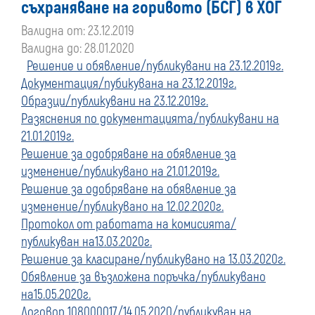
съхраняване на горивото (БСГ) в ХОГ
преди
Валидна от: 23.12.2019
Валидна до: 28.01.2020
01
Решение и обявление/публикувани на 23.12.2019г.
Документация/пубикувана на 23.12.2019г.
януари
Образци/публикувани на 23.12.2019г.
2020
Разяснения по документацията/публикувани на
21.01.2019г.
г.
Решение за одобряване на обявление за
изменение/публикувано на 21.01.2019г.
Решение за одобряване на обявление за
изменение/публикувано на 12.02.2020г.
Протокол от работата на комисията/
публикуван на13.03.2020г.
Решение за класиране/публикувано на 13.03.2020г.
Обявление за възложена поръчка/публикувано
на15.05.2020г.
Договор 108000017/14.05.2020/публикуван на