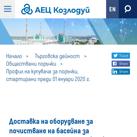
EN
Профил
Share
twi
Начало
Търговска дейност
Обществени поръчки
fa
social
на
Профил на купувача за поръчки,
lin
media
стартирани преди 01 януари 2020 г.
купувача
за
поръчки,
Доставка на оборудване за
стартирани
почистване на басейна за