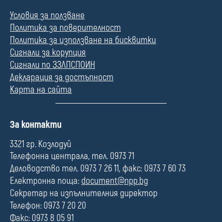
Условия за ползване
Политика за поверителност
Политика за използване на бисквитки
Сигнали за корупция
Сигнали по ЗЗЛПСПОИН
Декларация за достъпност
Карта на сайта
П
За контакти
о
л
3321 гр. Козлодуй
е
Телефонна централа, тел. 0973 71
Деловодство тел. 0973 7 26 11, факс: 0973 7 60 73
Електронна поща:
document@npp.bg
Секретар на изпълнителния директор
Телефон: 0973 7 20 20
Факс: 0973 8 05 91