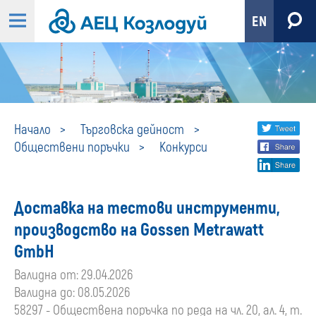
EN
Конкурси
Share
twi
Начало
Търговска дейност
Обществени поръчки
Конкурси
fa
social
lin
media
Доставка на тестови инструменти,
производство на Gossen Metrawatt
GmbH
Валидна от: 29.04.2026
Валидна до: 08.05.2026
58297 - Обществена поръчка по реда на чл. 20, ал. 4, т.