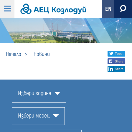
EN
Новини
Share
twi
Начало
Новини
fa
social
lin
media
Избери година
Избери месец