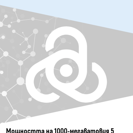
Мощността на 1000-мегаватовия 5