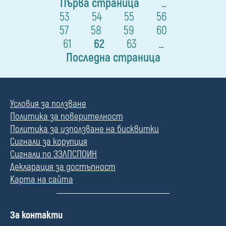
Първа страница
...
53
54
55
56
57
58
59
60
61
62
63
...
Последна страница
Условия за ползване
Политика за поверителност
Политика за използване на бисквитки
Сигнали за корупция
Сигнали по ЗЗЛПСПОИН
Декларация за достъпност
Карта на сайта
П
За контакти
о