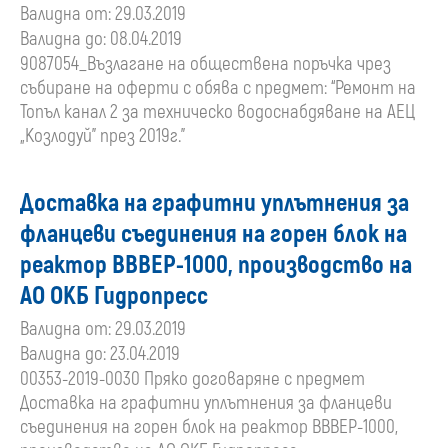
Валидна от: 29.03.2019
преди
Валидна до: 08.04.2019
9087054_Възлагане на обществена поръчка чрез
01
събиране на оферти с обява с предмет: “Ремонт на
Топъл канал 2 за техническо водоснабдяване на АЕЦ
януари
„Козлодуй” през 2019г.”
2020
Доставка на графитни уплътнения за
г.
фланцеви съединения на горен блок на
реактор ВВВЕР-1000, производство на
АО ОКБ Гидропресс
Валидна от: 29.03.2019
Валидна до: 23.04.2019
00353-2019-0030 Пряко договаряне с предмет
Доставка на графитни уплътнения за фланцеви
съединения на горен блок на реактор ВВВЕР-1000,