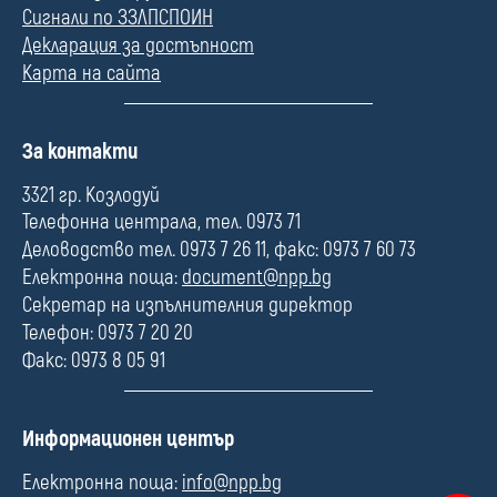
Сигнали по ЗЗЛПСПОИН
Декларация за достъпност
Карта на сайта
П
За контакти
о
л
3321 гр. Козлодуй
е
Телефонна централа, тел. 0973 71
Деловодство тел. 0973 7 26 11, факс: 0973 7 60 73
Електронна поща:
document@npp.bg
Секретар на изпълнителния директор
Телефон: 0973 7 20 20
Факс: 0973 8 05 91
П
Информационен център
о
л
Електронна поща:
info@npp.bg