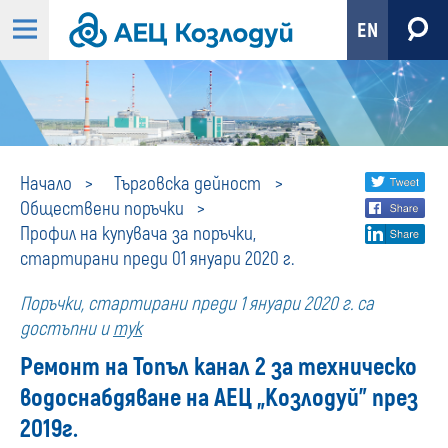
EN
Профил
Share
twi
Начало
Търговска дейност
Обществени поръчки
fa
social
на
Профил на купувача за поръчки,
lin
media
стартирани преди 01 януари 2020 г.
купувача
Поръчки, стартирани преди 1 януари 2020 г. са
за
достъпни и
тук
Ремонт на Топъл канал 2 за техническо
поръчки,
водоснабдяване на АЕЦ „Козлодуй” през
стартирани
2019г.