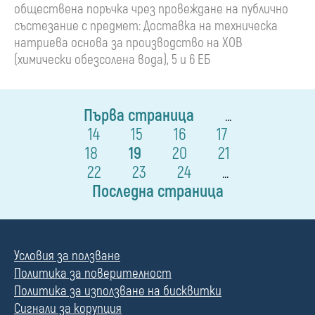
обществена поръчка чрез провеждане на публично
състезание с предмет: Доставка на техническа
натриева основа за производство на ХОВ
(химически обезсолена вода), 5 и 6 ЕБ
Първа страница
...
14
15
16
17
18
19
20
21
22
23
24
...
Последна страница
Условия за ползване
Политика за поверителност
Политика за използване на бисквитки
Сигнали за корупция