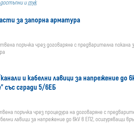
а достъпни и
тук
купувача
части за запорна арматура
за
поръчки,
бществена поръчка чрез договаряне с предварителна покана
ра
стартирани
преди
анали и кабелни лавици за напрежение до 6k
01
” със сгради 5/6ЕБ
януари
2020
ществена поръчка чрез процедура на договаряне с предвари
белни лавици за напрежение до 6kV в ЕП2, осигуряващи връ
г.