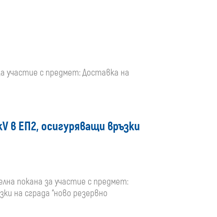
media
 за участие с предмет: Доставка на
V в ЕП2, осигуряващи връзки
телна покана за участие с предмет:
зки на сграда “ново резервно