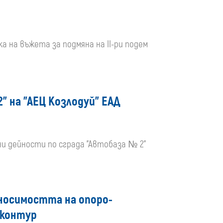
ка на въжета за подмяна на II-ри подем
 на "АЕЦ Козлодуй" ЕАД
ни дейности по сграда "Автобаза № 2"
оносимостта на опоро-
 контур