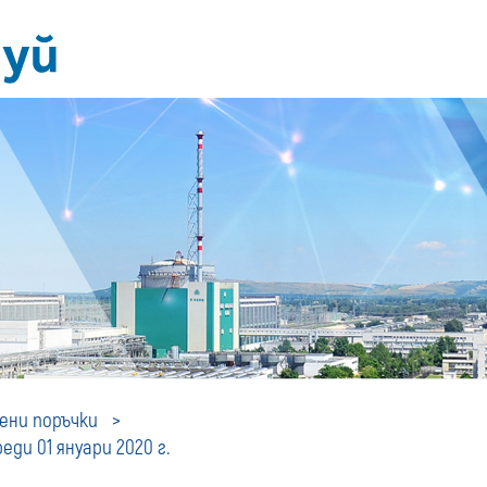
Профил
ни поръчки
ди 01 януари 2020 г.
на