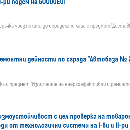
I-ри подем на 6UQ00E01
поръчка чрез покана до определени лица с предмет:"Достав
емонтни дейности по сграда "Автобаза № 2"
чка с предмет "Изпълнение на енергоефективни и ремонт
еизмоустойчивост с цел проверка на товар
и от технологични системи на I-ви и II-ри