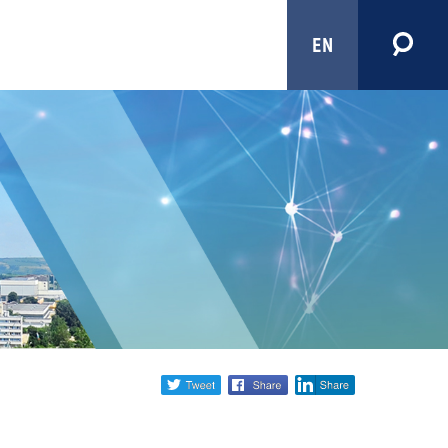
EN
Share
twitter
facebook
linkedin
social