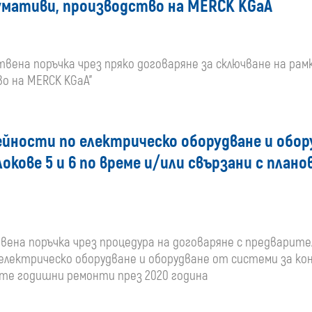
сумативи, производство на MERCK KGaA
ществена поръчка чрез пряко договаряне за сключване на р
о на MERCK KGaA"
йности по електрическо оборудване и обор
локове 5 и 6 по време и/или свързани с пла
ествена поръчка чрез процедура на договаряне с предварит
лектрическо оборудване и оборудване от системи за кон
вите годишни ремонти през 2020 година