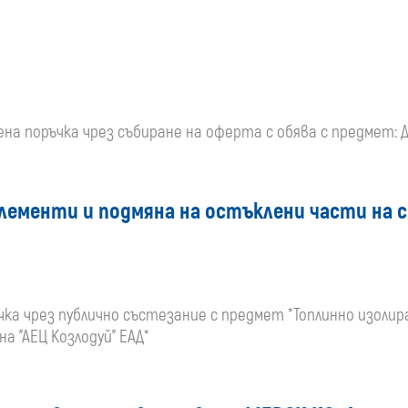
твена поръчка чрез събиране на оферта с обява с предмет:
лементи и подмяна на остъклени части на с
чка чрез публично състезание с предмет *Топлинно изоли
а "АЕЦ Козлодуй" ЕАД*