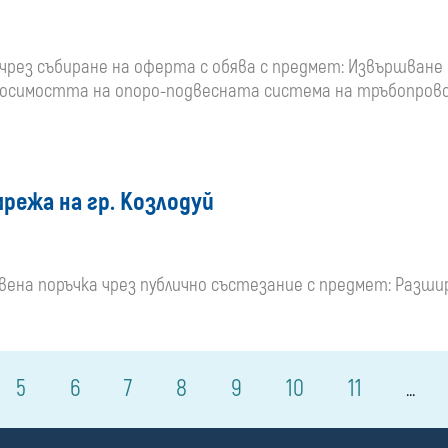
 чрез събиране на оферта с обява с предмет: Извършване 
носимостта на опоро-подвесната система на тръбопровод
режа на гр. Козлодуй
ествена поръчка чрез публично състезание с предмет: Раз
5
6
7
8
9
10
11
...