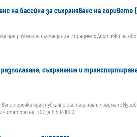
не на басейна за съхраняване на горивото (
чка чрез публично състезание с предмет: Доставка на обо
 разполагане, съхранение и транспортиране
ществена поръчка чрез публично състезание с предмет: Изр
 имитатори на ТОС за ВВЕР-1000