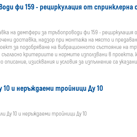
ди фи 159 - рециркулация от спринклерна си
ка на демпфери за тръбопроводи фи 159 - рециркулация от 
лючени доставка, надзор при монтажа на място и предава
роект за подобряване на вибрационното състояние на т
 съгласно критериите и нормите използвани в проекта. 
о описание, изисквания и условия за изпълнение са указа
 10 и неръждаеми тройници Ду 10
и Ду 10 и неръждаеми тройници Ду 10