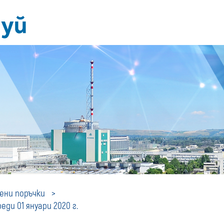
Профил
ни поръчки
ди 01 януари 2020 г.
на