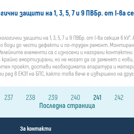
ни защити на 1, 3, 5, 7 и 9 ПВБр. от I-ва се
логични защити на 1, 3, 5, 7 и 9 ПВБр. от I-ва секция 6 к
то води до чести дефекти и по-труден ремонт. Монтиран
35г. Релейните елементи са с износени и нагорели контактн
а крайно амортизирани, но не могат да се заменят с нови
ботен проект, достави необходимата апаратура и матери
и II-ри ред в ЕКЗ1 на БПС, както това вече е извършено на др
237
238
239
240
241
242
Последна страница
П
За контакти
о