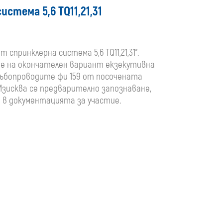
стема 5,6 TQ11,21,31
спринклерна система 5,6 TQ11,21,31".
не на окончателен вариант екзекутивна
ръбопроводите фи 159 от посочената
Изисква се предварително запознаване,
ни в документацията за участие.