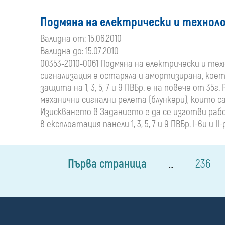
Подмяна на електрически и технологич
Валидна от: 15.06.2010
Валидна до: 15.07.2010
00353-2010-0061 Подмяна на електрически и техно
сигнализация е остаряла и амортизирана, кое
защита на 1, 3, 5, 7 и 9 ПВБр. е на повече от 
механични сигнални релета (блункери), които с
Изискването в Заданието е да се изготви ра
в експлоатация панели 1, 3, 5, 7 и 9 ПВБр. I-ви 
Първа страница
236
...
П
о