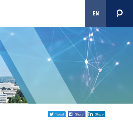
EN
Share
twitter
facebook
linkedin
social