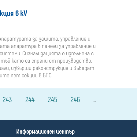
кция 6 кV
V". Апаратурата за защита, управление и
ата апаратура в панели за управление и
и системи. Сигнализацията е изпълнена с
, тъй като са спрени от производство.
али, извърши реконструкция и въведат
угите пет секции в БПС.
243
244
245
246
...
П
Информационен център
о