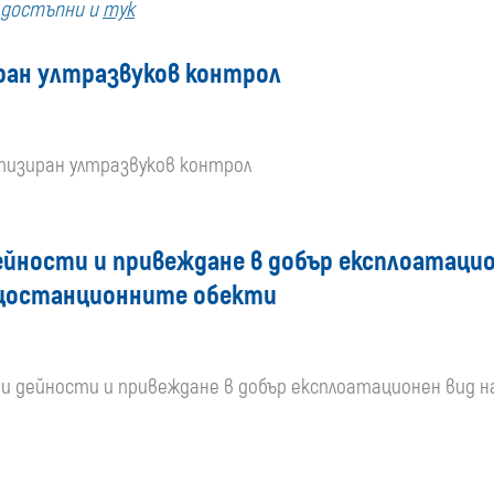
а достъпни и
тук
купувача
ран ултразвуков контрол
за
поръчки,
атизиран ултразвуков контрол
стартирани
преди
ности и привеждане в добър експлоатацион
 общостанционните обекти
01
януари
и дейности и привеждане в добър експлоатационен вид на 
2020
г.