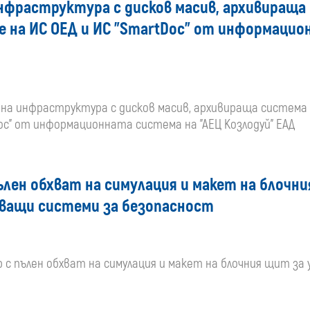
нфраструктура с дисков масив, архивираща
 на ИС ОЕД и ИС "SmartDoc" от информацио
ърна инфраструктура с дисков масив, архивираща система
oc" от информационната система на "АЕЦ Козлодуй" ЕАД
лен обхват на симулация и макет на блочни
ляващи системи за безопасност
 пълен обхват на симулация и макет на блочния щит за упр